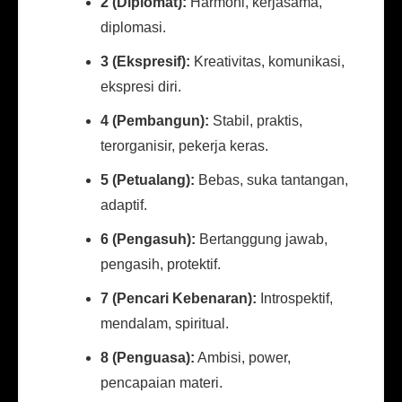
2 (Diplomat):
Harmoni, kerjasama,
diplomasi.
3 (Ekspresif):
Kreativitas, komunikasi,
ekspresi diri.
4 (Pembangun):
Stabil, praktis,
terorganisir, pekerja keras.
5 (Petualang):
Bebas, suka tantangan,
adaptif.
6 (Pengasuh):
Bertanggung jawab,
pengasih, protektif.
7 (Pencari Kebenaran):
Introspektif,
mendalam, spiritual.
8 (Penguasa):
Ambisi, power,
pencapaian materi.