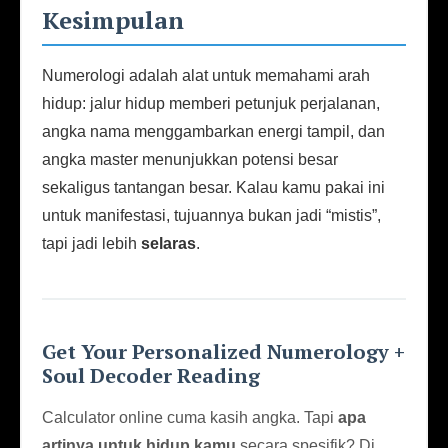
Kesimpulan
Numerologi adalah alat untuk memahami arah
hidup: jalur hidup memberi petunjuk perjalanan,
angka nama menggambarkan energi tampil, dan
angka master menunjukkan potensi besar
sekaligus tantangan besar. Kalau kamu pakai ini
untuk manifestasi, tujuannya bukan jadi “mistis”,
tapi jadi lebih
selaras
.
Get Your Personalized Numerology +
Soul Decoder Reading
Calculator online cuma kasih angka. Tapi
apa
artinya untuk hidup kamu
secara spesifik? Di