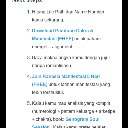
Hitung Life Path dan Name Number
kamu sekarang.
Download Panduan Cakra &
Manifestasi (FREE)
untuk paham
energetic alignment.
Baca makna angka kamu dengan jujur
(tanpa romantisasi).
Join Rahasia Manifestasi 5 Hari
(FREE)
untuk latihan manifestasi yang
lebih terstruktur.
Kalau kamu mau analisis yang komplit
(numerologi + pattern keluarga + arketipe
+ chakra), book:
Genogram Soul
Session
. Kalau kamu prefer belajar