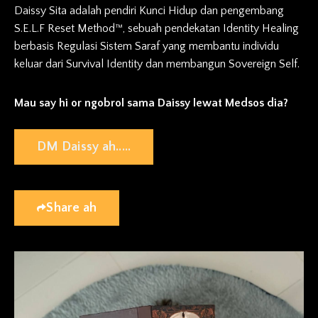
Daissy Sita adalah pendiri Kunci Hidup dan pengembang
S.E.L.F Reset Method™, sebuah pendekatan Identity Healing
berbasis Regulasi Sistem Saraf yang membantu individu
keluar dari Survival Identity dan membangun Sovereign Self.
Mau say hi or ngobrol sama Daissy lewat Medsos dia?
DM Daissy ah.....
Share ah