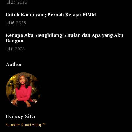
Jul 23, 2026
Untuk Kamu yang Pernah Belajar MMM
Jul 16, 2026
Kenapa Aku Menghilang 3 Bulan dan Apa yang Aku
Bangun
Jul 11, 2026
Author
Daissy Sita
Founder Kunci Hidup™