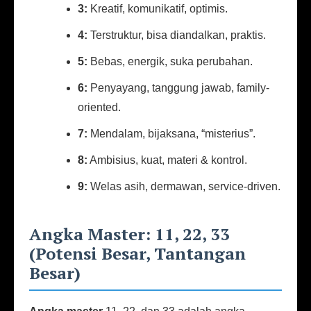
3:
Kreatif, komunikatif, optimis.
4:
Terstruktur, bisa diandalkan, praktis.
5:
Bebas, energik, suka perubahan.
6:
Penyayang, tanggung jawab, family-
oriented.
7:
Mendalam, bijaksana, “misterius”.
8:
Ambisius, kuat, materi & kontrol.
9:
Welas asih, dermawan, service-driven.
Angka Master: 11, 22, 33
(Potensi Besar, Tantangan
Besar)